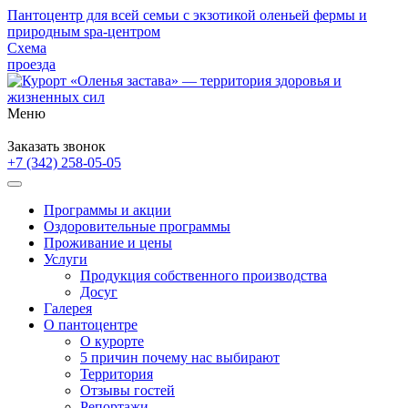
Пантоцентр для всей семьи с экзотикой оленьей фермы и
природным spa-центром
Схема
проезда
Меню
Забронировать номер
Заказать звонок
+7 (342)
258-05-05
Программы и акции
Оздоровительные программы
Проживание и цены
Услуги
Продукция собственного производства
Досуг
Галерея
О пантоцентре
О курорте
5 причин почему нас выбирают
Территория
Отзывы гостей
Репортажи