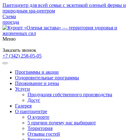
Пантоцентр для всей семьи с экзотикой оленьей фермы и
природным spa-центром
Схема
проезда
Меню
Забронировать номер
Заказать звонок
+7 (342)
258-05-05
Программы и акции
Оздоровительные программы
Проживание и цены
Услуги
Продукция собственного производства
Досуг
Галерея
О пантоцентре
О курорте
5 причин почему нас выбирают
Территория
Отзывы гостей
Репортажи